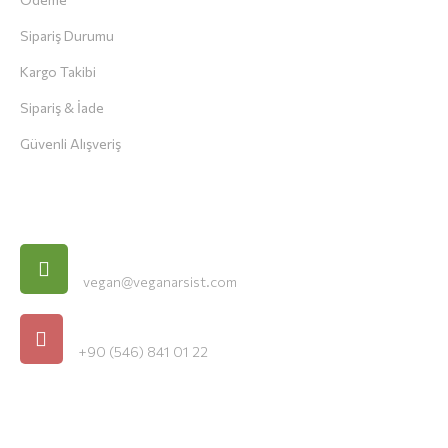
Sipariş Durumu
Kargo Takibi
Sipariş & İade
Güvenli Alışveriş
İletişim Bilgileri
E-Posta
vegan@veganarsist.com
Telefon
+90 (546) 841 01 22