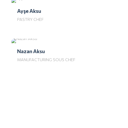
Ayşe Aksu
PASTRY CHEF
Nazan Aksu
MANUFACTURING SOUS CHEF
“Herkes Vegan Beslenebilsin , Vegan Olmayanların
Yediği Herşeyi Veganlar da Yiyebilsin.” Diye Veganarsist.