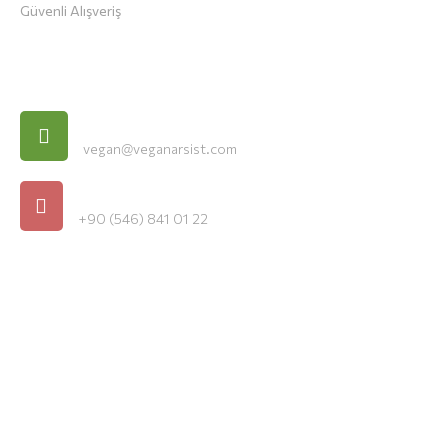
Güvenli Alışveriş
İletişim Bilgileri
E-Posta
vegan@veganarsist.com
Telefon
+90 (546) 841 01 22
Veganarsist. Copyright © 2022. All rights reserved.
Şartlar & Koşullar