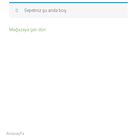
Sepetiniz şu anda boş.
Mağazaya geri dön
“Herkes Vegan Beslenebilsin , Vegan Olmayanların
Yediği Herşeyi Veganlar da Yiyebilsin.” Diye Veganarsist.
Hızlı Menü
Anasayfa