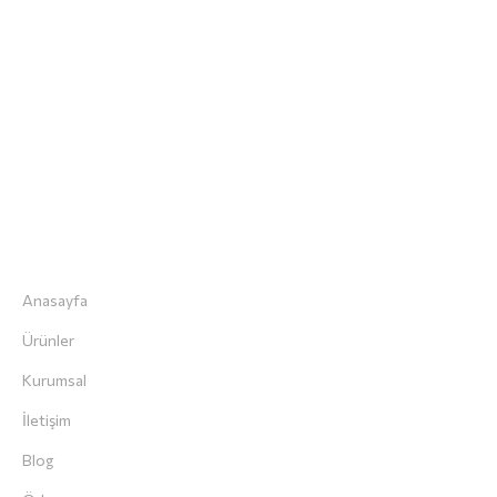
“Herkes Vegan Beslenebilsin , Vegan Olmayanların
Yediği Herşeyi Veganlar da Yiyebilsin.” Diye Veganarsist.
Hızlı Menü
Anasayfa
Ürünler
Kurumsal
İletişim
Blog