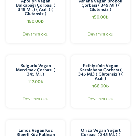
Apollon Vegan
Athena Vegan Brokoli
Balkabağı Çorbası (
Çorbası ( 345 Ml.) (
345 Ml. ) ( Acılı ) (
Glutensiz )
Glutensiz )
150.00
₺
150.00
₺
Devamını oku
Devamını oku
Bulgurlu Vegan
Fethiye’nin Vegan
Mercimek Çorbası (
Karalahana Çorbası (
345 Ml. )
345 Ml.) ( Glutensiz ) (
Acılı )
117.00
₺
168.00
₺
Devamını oku
Devamını oku
Limos Vegan Köz
Oriza Vegan Yoğurt
Biberli Köz Patlıcan
Çorbası ( 345 Ml. ) (