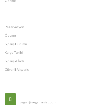
Ödeme
Müşteri Servisi
Rezervasyon
Ödeme
Sipariş Durumu
Kargo Takibi
Sipariş & İade
Güvenli Alışveriş
İletişim Bilgileri
E-Posta
vegan@veganarsist.com