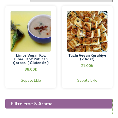
Limos Vegan Köz
Tuzlu Vegan Kurabiye
Biberli Köz Patlıcan
(2 Adet)
Çorbası ( Glutensiz )
27.00
₺
88.00
₺
Sepete Ekle
Sepete Ekle
Filtreleme & Arama