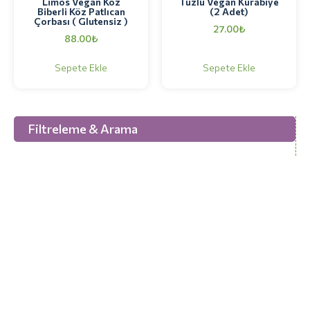
Limos Vegan Köz
Tuzlu Vegan Kurabiye
Biberli Köz Patlıcan
(2 Adet)
Çorbası ( Glutensiz )
27.00
₺
88.00
₺
Sepete Ekle
Sepete Ekle
Filtreleme & Arama
“Herkes Vegan Beslenebilsin , Vegan Olmayanların
Yediği Herşeyi Veganlar da Yiyebilsin.” Diye Veganarsist.