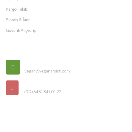
Kargo Takibi
Sipariş & İade
Güvenli Alışveriş
İletişim Bilgileri
E-Posta
vegan@veganarsist.com
Telefon
+90 (546) 841 01 22