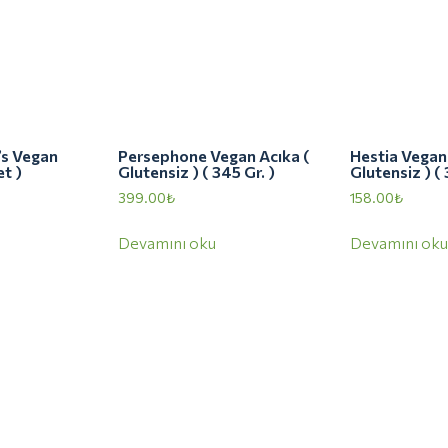
’s Vegan
Persephone Vegan Acıka (
Hestia Vegan
t )
Glutensiz ) ( 345 Gr. )
Glutensiz ) ( 
399.00
₺
158.00
₺
Devamını oku
Devamını oku
Hızlı Menü
Müşteri Servisi