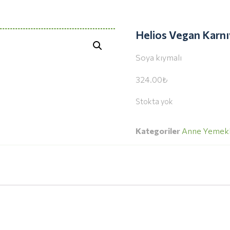
Helios Vegan Karnıy
Soya kıymalı
324.00
₺
Stokta yok
Kategoriler
Anne Yemekl