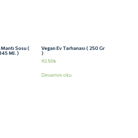
 Mantı Sosu (
Vegan Ev Tarhanası ( 250 Gr
345 Ml. )
)
112.50
₺
Devamını oku
İletişim Bilgileri