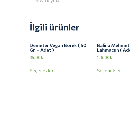
Soya kıymalı
İlgili ürünler
Demeter Vegan Börek ( 50
Balina Mehmet
Gr. – Adet )
Lahmacun ( Ade
35.00
₺
126.00
₺
Seçenekler
Seçenekler