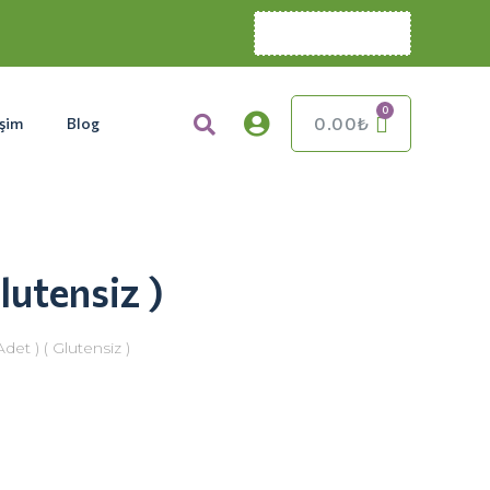
0.00
₺
işim
Blog
lutensiz )
det ) ( Glutensiz )