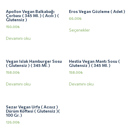
Apollon Vegan Balkabağı
Eros Vegan Gözleme ( Adet )
Çorbası ( 345 Ml. ) ( Acılı ) (
66.00
₺
Glutensiz )
150.00
₺
Seçenekler
Devamını oku
Vegan Islak Hamburger Sosu
Hestia Vegan Mantı Sosu (
( Glutensiz ) ( 345 Ml. )
Glutensiz ) ( 345 Ml. )
158.00
₺
158.00
₺
Devamını oku
Devamını oku
Sezar Vegan Urfa ( Acısız )
Dürüm Köftesi ( Glutensiz )(
100 Gr. )
126.00
₺