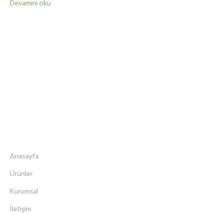
Devamını oku
“Herkes Vegan Beslenebilsin , Vegan Olmayanların
Yediği Herşeyi Veganlar da Yiyebilsin.” Diye Veganarsist.
Hızlı Menü
Anasayfa
Ürünler
Kurumsal
İletişim